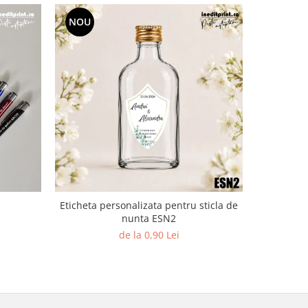
NOU
NOU
Eticheta personalizata pentru sticla de
Elefan
nunta ESN2
de la 0,90 Lei