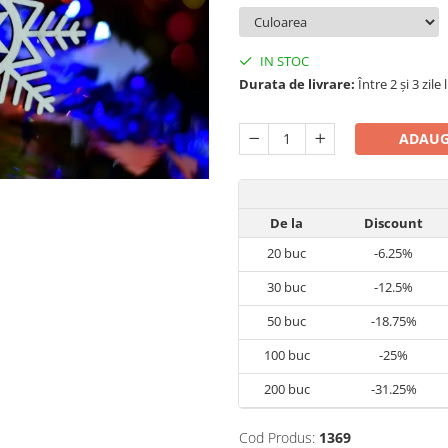
IN STOC
Durata de livrare:
Între 2 și 3 zile
ADAUG
De la
Discount
20
buc
-6.25%
30
buc
-12.5%
50
buc
-18.75%
100
buc
-25%
200
buc
-31.25%
Cod Produs:
1369