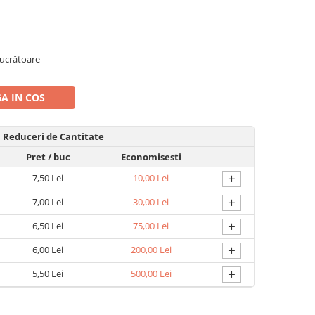
 lucrătoare
A IN COS
Reduceri de Cantitate
Pret
/ buc
Economisesti
+
7,50 Lei
10,00 Lei
+
7,00 Lei
30,00 Lei
+
6,50 Lei
75,00 Lei
+
6,00 Lei
200,00 Lei
+
5,50 Lei
500,00 Lei