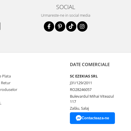
SOCIAL
Urmareste-ne in social media
DATE COMERCIALE
 Plata
SC EZEKIAS SRL
e Retur
J31/129/2011
Produselor
RO28246057
Bulevardul Mihai Viteazul
117
L
Zalău, Salaj
Contacteaza-ne