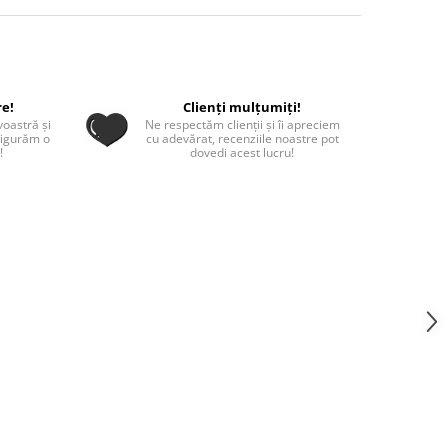
re!
Clienți mulțumiți!
oastră și
Ne respectăm clienții și îi apreciem
sigurăm o
cu adevărat, recenziile noastre pot
!
dovedi acest lucru!