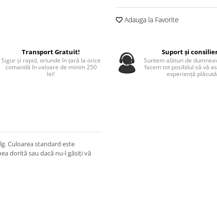
Adauga la Favorite
Transport Gratuit!
Suport și consilie
Sigur și rapid, oriunde în țară la orice
Suntem alături de dumneav
comandă în valoare de minim 250
facem tot posibilul să vă a
lei!
experiență plăcută
lg. Culoarea standard este
ea dorită sau dacă nu-l găsiți vă