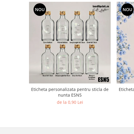
Diverse
NOU
NOU
Toppere Flori
Pachete de toppere
Oferte (Cake Toppers)
Oferte (Toppere Flori)
Pachete Inedite
Stand Prezentare
Oneline (Topper Lateral)
Eticheta personalizata pentru sticla de
Etichet
nunta ESN5
de la 0,90 Lei