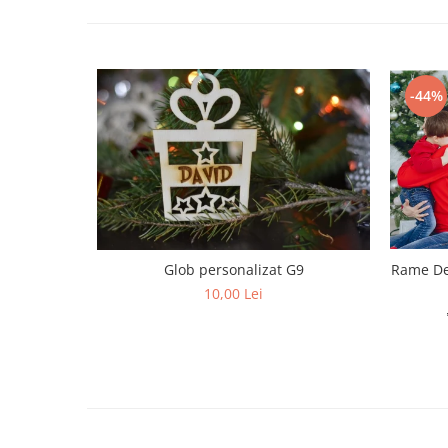
Paste
Alte evenimente
Ilustratii
-44%
Nunta
Domnisoara / Domnisor
Sporturi
Personaje
Porumbei
Diverse
Alte limbi
Rame De
Glob personalizat G9
Engleza
10,00 Lei
Maghiara
Spaniola
Germana
Italiana
Franceza
Slovaca