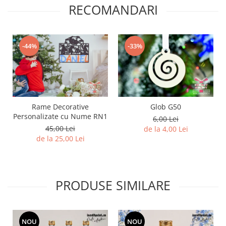
RECOMANDARI
Diverse
Toppere Flori
Pachete de toppere
-44%
-33%
Oferte (Cake Toppers)
Oferte (Toppere Flori)
Pachete Inedite
Stand Prezentare
Rame Decorative
Glob G50
Oneline (Topper Lateral)
Personalizate cu Nume RN1
6,00 Lei
45,00 Lei
de la 4,00 Lei
de la 25,00 Lei
PRODUSE SIMILARE
NOU
NOU