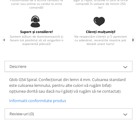
Posibilitatea de a achita ramburs la
Sigur și rapid, oriunde în țară la orice
curier sau online cu cardul la orice
comandă în valoare de minim 250
Paste
comandă!
lei!
Alte evenimente
Ilustratii
Nunta
Suport și consiliere!
Clienți mulțumiți!
Suntem alături de dumneavoastră și
Ne respectăm clienții și îi apreciem
Domnisoara / Domnisor
facem tot posibilul să vă asigurăm o
cu adevărat, recenziile noastre pot
experiență plăcută!
dovedi acest lucru!
Sporturi
Personaje
Porumbei
Descriere
Diverse
Alte limbi
Glob G54 Spiral. Confecționat din lemn 4 mm. Culoarea standard
este culoarea lemnului, pentru alte culori vă rugăm bifați
Engleza
opțiunea dorită sau dacă nu-l găsiți vă rugăm să ne contactați.
Maghiara
Informatii conformitate produs
Spaniola
Germana
Review-uri
(0)
Italiana
Franceza
Slovaca