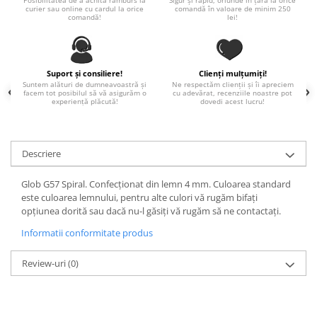
Posibilitatea de a achita ramburs la
Sigur și rapid, oriunde în țară la orice
curier sau online cu cardul la orice
comandă în valoare de minim 250
Paste
comandă!
lei!
Alte evenimente
Ilustratii
Nunta
Suport și consiliere!
Clienți mulțumiți!
Suntem alături de dumneavoastră și
Ne respectăm clienții și îi apreciem
Domnisoara / Domnisor
facem tot posibilul să vă asigurăm o
cu adevărat, recenziile noastre pot
experiență plăcută!
dovedi acest lucru!
Sporturi
Personaje
Porumbei
Descriere
Diverse
Alte limbi
Glob G57 Spiral. Confecționat din lemn 4 mm. Culoarea standard
este culoarea lemnului, pentru alte culori vă rugăm bifați
Engleza
opțiunea dorită sau dacă nu-l găsiți vă rugăm să ne contactați.
Maghiara
Informatii conformitate produs
Spaniola
Germana
Review-uri
(0)
Italiana
Franceza
Slovaca