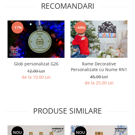
RECOMANDARI
Diverse
Toppere Flori
Pachete de toppere
-17%
-44%
Oferte (Cake Toppers)
Oferte (Toppere Flori)
Pachete Inedite
Stand Prezentare
Glob personalizat G26
Rame Decorative
Oneline (Topper Lateral)
Personalizate cu Nume RN1
12,00 Lei
45,00 Lei
de la 10,00 Lei
de la 25,00 Lei
PRODUSE SIMILARE
NOU
NOU