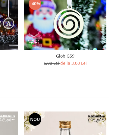
-40%
-33%
Glob G59
5,00 Lei
de la 3,00 Lei
6
NOU