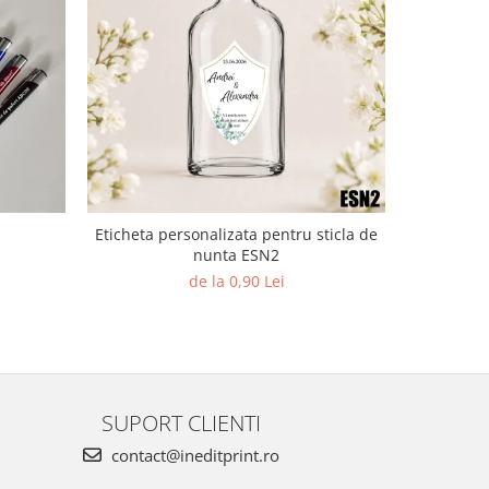
NOU
Eticheta personalizata pentru sticla de
Elefan
nunta ESN2
de la 0,90 Lei
SUPORT CLIENTI
contact@ineditprint.ro