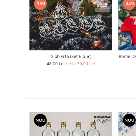
-38%
-44%
Paste
Alte evenimente
Ilustratii
Nunta
Domnisoara / Domnisor
Sporturi
Personaje
Glob G16 (Set 6 buc)
Rame De
Porumbei
48,00 Lei
de la 30,00 Lei
Diverse
Alte limbi
Engleza
Maghiara
Spaniola
Germana
Italiana
NOU
NOU
Franceza
Slovaca