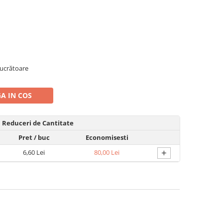
 lucrătoare
A IN COS
Reduceri de Cantitate
Pret
/ buc
Economisesti
+
6,60 Lei
80,00 Lei