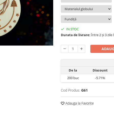
IN STOC
Durata de livrare:
Între 2 și 3 zile
ADAUG
De la
Discount
200
buc
-5.71%
Cod Produs:
G61
Adauga la Favorite