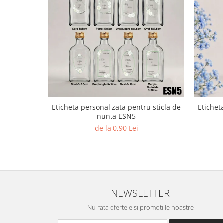
Diverse
Toppere Flori
Pachete de toppere
Oferte (Cake Toppers)
Oferte (Toppere Flori)
Pachete Inedite
Stand Prezentare
Eticheta personalizata pentru sticla de
Etichet
Oneline (Topper Lateral)
nunta ESN5
de la 0,90 Lei
NEWSLETTER
Nu rata ofertele si promotiile noastre