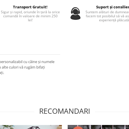
Transport Gratuit!
Suport și consilie
Sigur și rapid, oriunde în țară la orice
Suntem alături de dumneav
comandă în valoare de minim 250
facem tot posibilul să vă a
lei!
experiență plăcută
ersonalizabil cu câine și numele
alte culori vă rugăm bifați
ți.
RECOMANDARI