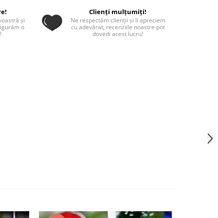
re!
Clienți mulțumiți!
oastră și
Ne respectăm clienții și îi apreciem
sigurăm o
cu adevărat, recenziile noastre pot
!
dovedi acest lucru!