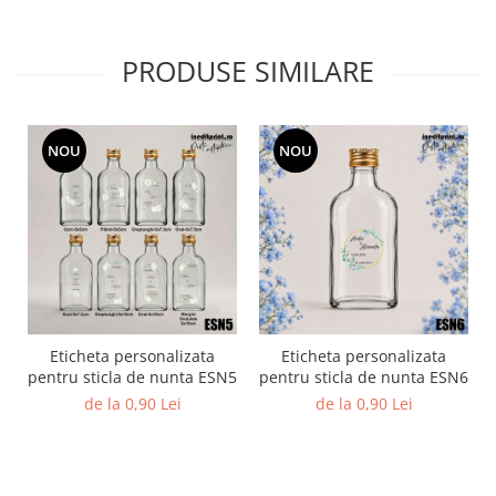
Diverse
Toppere Flori
PRODUSE SIMILARE
Pachete de toppere
Oferte (Cake Toppers)
NOU
NOU
Oferte (Toppere Flori)
Pachete Inedite
Stand Prezentare
Oneline (Topper Lateral)
Eticheta personalizata
Eticheta personalizata
pentru sticla de nunta ESN5
pentru sticla de nunta ESN6
de la 0,90 Lei
de la 0,90 Lei