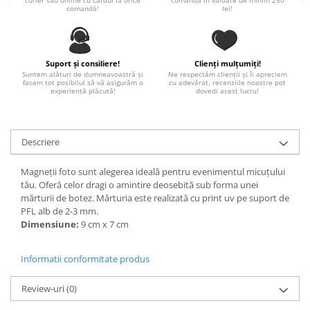
curier sau online cu cardul la orice
comandă în valoare de minim 250
comandă!
lei!
Paste
Alte evenimente
Ilustratii
Suport și consiliere!
Clienți mulțumiți!
Nunta
Suntem alături de dumneavoastră și
Ne respectăm clienții și îi apreciem
facem tot posibilul să vă asigurăm o
cu adevărat, recenziile noastre pot
Domnisoara / Domnisor
experiență plăcută!
dovedi acest lucru!
Sporturi
Personaje
Porumbei
Descriere
Diverse
Magneții foto sunt alegerea ideală pentru evenimentul micuțului
Alte limbi
tău. Oferă celor dragi o amintire deosebită sub forma unei
Engleza
mărturii de botez. Mărturia este realizată cu print uv pe suport de
PFL alb de 2-3 mm.
Maghiara
Dimensiune:
9 cm x 7 cm
Spaniola
Germana
Informatii conformitate produs
Italiana
Franceza
Review-uri
(0)
Slovaca