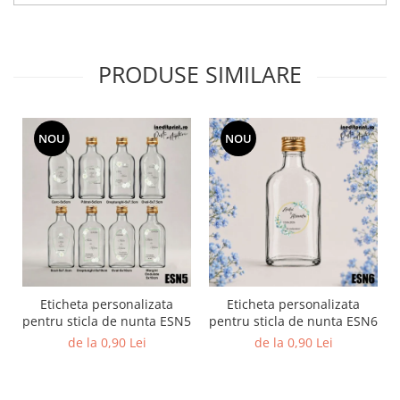
Diverse
Toppere Flori
PRODUSE SIMILARE
Pachete de toppere
Oferte (Cake Toppers)
Oferte (Toppere Flori)
NOU
NOU
Pachete Inedite
Stand Prezentare
Oneline (Topper Lateral)
Eticheta personalizata
Eticheta personalizata
pentru sticla de nunta ESN5
pentru sticla de nunta ESN6
de la 0,90 Lei
de la 0,90 Lei