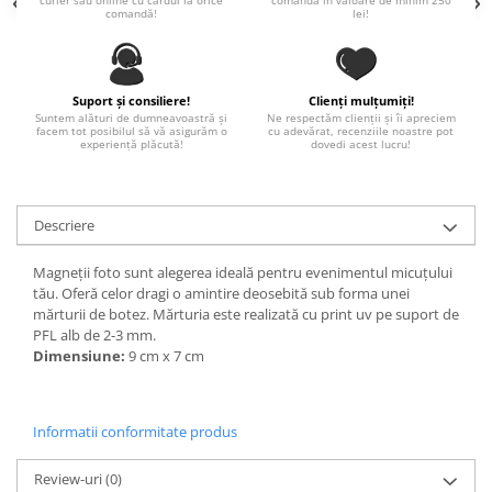
curier sau online cu cardul la orice
comandă în valoare de minim 250
comandă!
lei!
Paste
Alte evenimente
Ilustratii
Suport și consiliere!
Clienți mulțumiți!
Nunta
Suntem alături de dumneavoastră și
Ne respectăm clienții și îi apreciem
facem tot posibilul să vă asigurăm o
cu adevărat, recenziile noastre pot
Domnisoara / Domnisor
experiență plăcută!
dovedi acest lucru!
Sporturi
Personaje
Porumbei
Descriere
Diverse
Magneții foto sunt alegerea ideală pentru evenimentul micuțului
Alte limbi
tău. Oferă celor dragi o amintire deosebită sub forma unei
Engleza
mărturii de botez. Mărturia este realizată cu print uv pe suport de
PFL alb de 2-3 mm.
Maghiara
Dimensiune:
9 cm x 7 cm
Spaniola
Germana
Italiana
Informatii conformitate produs
Franceza
Review-uri
(0)
Slovaca