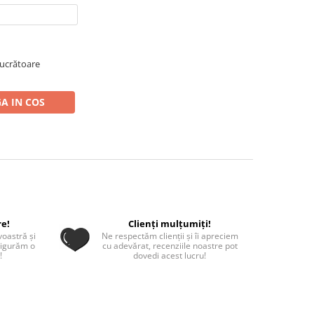
 lucrătoare
A IN COS
re!
Clienți mulțumiți!
oastră și
Ne respectăm clienții și îi apreciem
sigurăm o
cu adevărat, recenziile noastre pot
!
dovedi acest lucru!