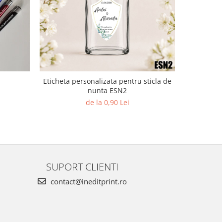
NOU
Eticheta personalizata pentru sticla de
Elefan
nunta ESN2
de la 0,90 Lei
SUPORT CLIENTI
contact@ineditprint.ro