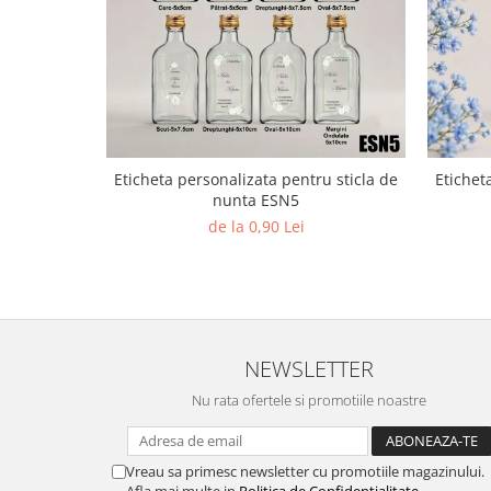
Paste
Alte evenimente
Ilustratii
Nunta
Domnisoara / Domnisor
Sporturi
Eticheta personalizata pentru sticla de
Etichet
Personaje
nunta ESN5
Porumbei
de la 0,90 Lei
Diverse
Alte limbi
Engleza
Maghiara
NEWSLETTER
Spaniola
Germana
Nu rata ofertele si promotiile noastre
Italiana
Franceza
Vreau sa primesc newsletter cu promotiile magazinului.
Slovaca