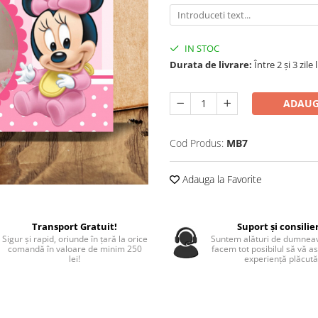
IN STOC
Durata de livrare:
Între 2 și 3 zile
ADAUG
Cod Produs:
MB7
Adauga la Favorite
Transport Gratuit!
Suport și consilie
Sigur și rapid, oriunde în țară la orice
Suntem alături de dumneav
comandă în valoare de minim 250
facem tot posibilul să vă a
lei!
experiență plăcută