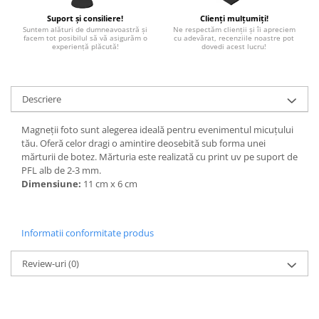
Paste
Suport și consiliere!
Clienți mulțumiți!
Alte evenimente
Suntem alături de dumneavoastră și
Ne respectăm clienții și îi apreciem
facem tot posibilul să vă asigurăm o
cu adevărat, recenziile noastre pot
Ilustratii
experiență plăcută!
dovedi acest lucru!
Nunta
Domnisoara / Domnisor
Descriere
Sporturi
Personaje
Magneții foto sunt alegerea ideală pentru evenimentul micuțului
tău. Oferă celor dragi o amintire deosebită sub forma unei
Porumbei
mărturii de botez. Mărturia este realizată cu print uv pe suport de
Diverse
PFL alb de 2-3 mm.
Alte limbi
Dimensiune:
11 cm x 6 cm
Engleza
Maghiara
Informatii conformitate produs
Spaniola
Germana
Review-uri
(0)
Italiana
Franceza
Slovaca