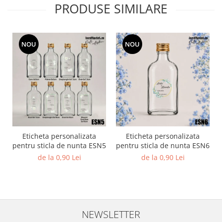
PRODUSE SIMILARE
Diverse
Toppere Flori
Pachete de toppere
NOU
NOU
Oferte (Cake Toppers)
Oferte (Toppere Flori)
Pachete Inedite
Stand Prezentare
Oneline (Topper Lateral)
Eticheta personalizata
Eticheta personalizata
pentru sticla de nunta ESN5
pentru sticla de nunta ESN6
de la 0,90 Lei
de la 0,90 Lei
NEWSLETTER