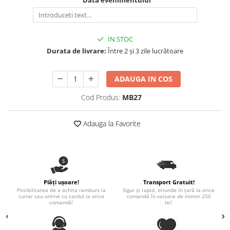
Data evenimentului
Nastere bebelusi
Diagramă de creștere
Natura si Animalute
Betisoare cakesicles/inghetata
Produse pentru tabara
Jocuri si aplicatii
Geanta tip Sacosa C
Cake Drums
Personaje
Instrumente de scris
Platouri personalizate
IN STOC
Mesaje de dragoste
Etichete autocolante
Durata de livrare:
Între 2 și 3 zile lucrătoare
Outlet-Echipamente personalizate
Dragoste (Love)
Globuri Personalizate
Pachete Cadou
Dragoste + Personalizare
ADAUGA IN COS
Măști de protecție
Plăcuțe mesaje
Sot/Sotie
Cod Produs:
MB27
Plăcuțe ABS
Puzzle
Vrei sa o ceri?
Sepci
Ilustratii
Tablouri
Adauga la Favorite
Evenimente
Botez pentru copii
Valentines Day
8 Martie
Plăți ușoare!
Transport Gratuit!
Ziua Tatalui
Posibilitatea de a achita ramburs la
Sigur și rapid, oriunde în țară la orice
curier sau online cu cardul la orice
comandă în valoare de minim 250
Ziua Copilului
comandă!
lei!
Absolvire
Craciun / An nou