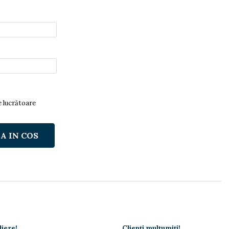
le lucrătoare
A IN COS
liere!
Clienți mulțumiți!