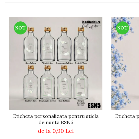
Paste
Alte evenimente
Ilustratii
NOU
NOU
Nunta
Domnisoara / Domnisor
Sporturi
Personaje
Porumbei
Diverse
Alte limbi
Engleza
Maghiara
Spaniola
Germana
Eticheta personalizata pentru sticla
Eticheta p
Italiana
de nunta ESN5
Franceza
de la 0,90 Lei
Slovaca