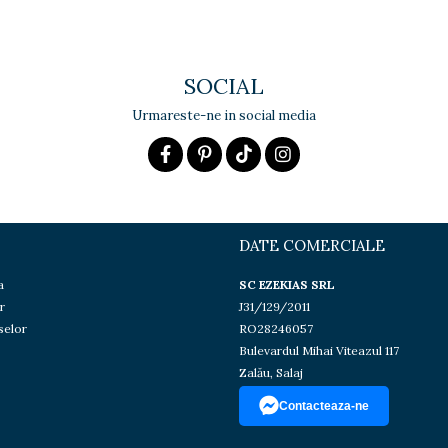
SOCIAL
Urmareste-ne in social media
DATE COMERCIALE
a
SC EZEKIAS SRL
r
J31/129/2011
selor
RO28246057
Bulevardul Mihai Viteazul 117
Zalău, Salaj
Contacteaza-ne