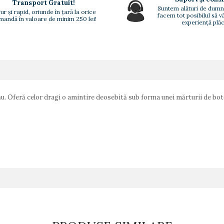
Transport Gratuit!
Suntem alături de dumn
ur și rapid, oriunde în țară la orice
facem tot posibilul să 
andă în valoare de minim 250 lei!
experiență plăc
u. Oferă celor dragi o amintire deosebită sub forma unei mărturii de bote