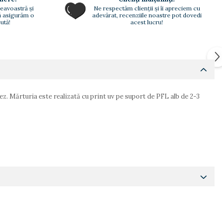
eavoastră și
Ne respectăm clienții și îi apreciem cu
vă asigurăm o
adevărat, recenziile noastre pot dovedi
ută!
acest lucru!
z. Mărturia este realizată cu print uv pe suport de PFL alb de 2-3