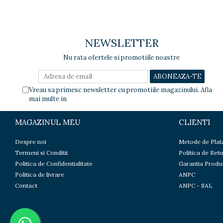
Diverse
Toppere Flori
NEWSLETTER
Pachete de toppere
Oferte (Cake Toppers)
Nu rata ofertele si promotiile noastre
Oferte (Toppere Flori)
Pachete Inedite
Vreau sa primesc newsletter cu promotiile magazinului. Afla
Stand Prezentare
mai multe in
Politica de Confidentialitate
Oneline (Topper Lateral)
MAGAZINUL MEU
CLIENTI
Despre noi
Metode de Plat
Termeni si Conditii
Politica de Retu
Politica de Confidentialitate
Garantia Produ
Politica de livrare
ANPC
Contact
ANPC - SAL