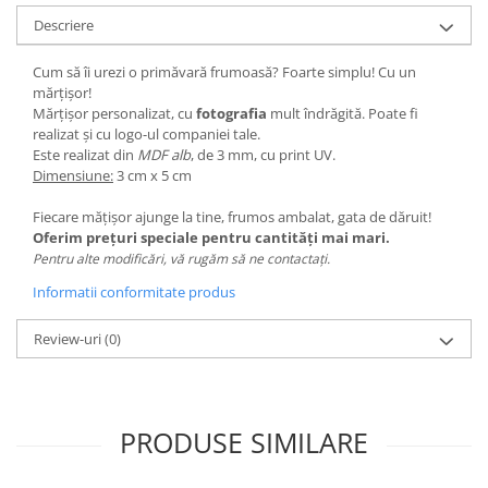
Paste
Descriere
Alte evenimente
Cum să îi urezi o primăvară frumoasă? Foarte simplu! Cu un
Ilustratii
mărțișor!
Nunta
Mărțișor personalizat, cu
fotografia
mult îndrăgită. Poate fi
realizat și cu logo-ul companiei tale.
Domnisoara / Domnisor
Este realizat din
MDF alb
, de 3 mm, cu print UV.
Sporturi
Dimensiune:
3 cm x 5 cm
Personaje
Fiecare mățișor ajunge la tine, frumos ambalat, gata de dăruit!
Porumbei
Oferim prețuri speciale pentru cantități mai mari.
Diverse
Pentru alte modificări, vă rugăm să ne contactați.
Alte limbi
Informatii conformitate produs
Engleza
Maghiara
Review-uri
(0)
Spaniola
Germana
Italiana
PRODUSE SIMILARE
Franceza
Slovaca