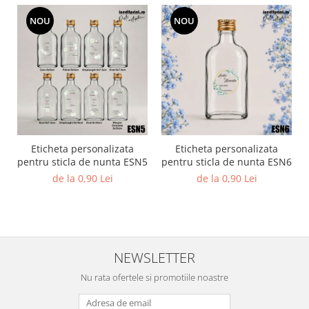
Diverse
NOU
NOU
Toppere Flori
Pachete de toppere
Oferte (Cake Toppers)
Oferte (Toppere Flori)
Pachete Inedite
Stand Prezentare
Eticheta personalizata
Eticheta personalizata
Oneline (Topper Lateral)
pentru sticla de nunta ESN5
pentru sticla de nunta ESN6
de la 0,90 Lei
de la 0,90 Lei
NEWSLETTER
Nu rata ofertele si promotiile noastre