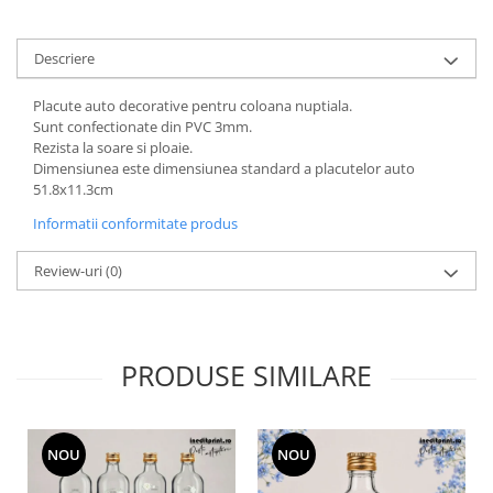
Paste
Alte evenimente
Descriere
Ilustratii
Placute auto decorative pentru coloana nuptiala.
Nunta
Sunt confectionate din PVC 3mm.
Domnisoara / Domnisor
Rezista la soare si ploaie.
Sporturi
Dimensiunea este dimensiunea standard a placutelor auto
51.8x11.3cm
Personaje
Porumbei
Informatii conformitate produs
Diverse
Review-uri
(0)
Alte limbi
Engleza
Maghiara
PRODUSE SIMILARE
Spaniola
Germana
Italiana
NOU
NOU
Franceza
Slovaca