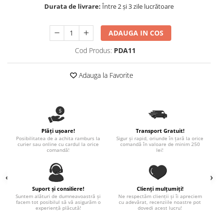
Nastere bebelusi
Diagramă de creștere
Natura si Animalute
Durata de livrare:
Între 2 și 3 zile lucrătoare
Betisoare cakesicles/inghetata
Produse pentru tabara
Jocuri si aplicatii
Geanta tip Sacosa C
Cake Drums
Personaje
ADAUGA IN COS
Instrumente de scris
Platouri personalizate
Mesaje de dragoste
Etichete autocolante
Outlet-Echipamente personalizate
Cod Produs:
PDA11
Dragoste (Love)
Globuri Personalizate
Pachete Cadou
Dragoste + Personalizare
Adauga la Favorite
Măști de protecție
Plăcuțe mesaje
Sot/Sotie
Plăcuțe ABS
Puzzle
Vrei sa o ceri?
Sepci
Ilustratii
Tablouri
Evenimente
Plăți ușoare!
Transport Gratuit!
Botez pentru copii
Posibilitatea de a achita ramburs la
Sigur și rapid, oriunde în țară la orice
curier sau online cu cardul la orice
comandă în valoare de minim 250
Valentines Day
comandă!
lei!
8 Martie
Ziua Tatalui
Ziua Copilului
Suport și consiliere!
Clienți mulțumiți!
Suntem alături de dumneavoastră și
Ne respectăm clienții și îi apreciem
Absolvire
facem tot posibilul să vă asigurăm o
cu adevărat, recenziile noastre pot
experiență plăcută!
dovedi acest lucru!
Craciun / An nou