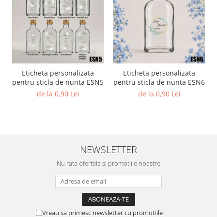
Diverse
Toppere Flori
Pachete de toppere
Oferte (Cake Toppers)
Oferte (Toppere Flori)
Eticheta personalizata
Eticheta personalizata
Pachete Inedite
pentru sticla de nunta ESN5
pentru sticla de nunta ESN6
de la 0,90 Lei
de la 0,90 Lei
Stand Prezentare
Oneline (Topper Lateral)
NEWSLETTER
Nu rata ofertele si promotiile noastre
Vreau sa primesc newsletter cu promotiile