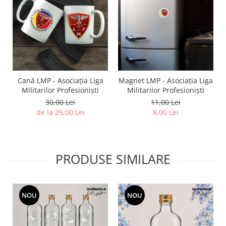
Diverse
Toppere Flori
Pachete de toppere
Oferte (Cake Toppers)
Oferte (Toppere Flori)
Cană LMP - Asociația Liga
Magnet LMP - Asociația Liga
Pachete Inedite
Militarilor Profesioniști
Militarilor Profesioniști
Stand Prezentare
30,00 Lei
11,00 Lei
de la 25,00 Lei
8,00 Lei
Oneline (Topper Lateral)
PRODUSE SIMILARE
NOU
NOU