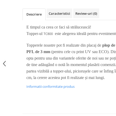
Nastere bebelusi
Diagramă de creștere
Natura si Animalute
Betisoare cakesicles/inghetata
Produse pentru tabara
Jocuri si aplicatii
Geanta tip Sacosa C
Cake Drums
Caracteristici
Review-uri
(0)
Descriere
Personaje
Instrumente de scris
Platouri personalizate
Mesaje de dragoste
Etichete autocolante
Outlet-Echipamente personalizate
E timpul ca ceea ce faci să strălucească!
Dragoste (Love)
Globuri Personalizate
Topper-ul
TC800
este alegerea ideală pentru evenimentu
Pachete Cadou
Dragoste + Personalizare
Măști de protecție
Plăcuțe mesaje
Sot/Sotie
Topperele noastre pot fi realizate din placaj de
plop d
Plăcuțe ABS
Puzzle
Vrei sa o ceri?
PFL de 3 mm
(pentru cele cu print UV sau ECO). Dime
Sepci
Ilustratii
Tablouri
opta pentru una din variantele oferite de noi sau ne poț
Evenimente
de tine adăugând o notă în momentul plasării comenzii.
partea vizibilă a topper-ului, piciorușele care se înfing î
Botez pentru copii
cm, la cerere acestea pot fi realizate și mai lungi.
Valentines Day
8 Martie
Informatii conformitate produs
Ziua Tatalui
Ziua Copilului
Absolvire
Craciun / An nou