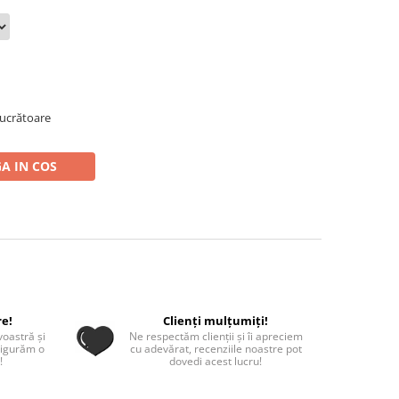
 lucrătoare
A IN COS
re!
Clienți mulțumiți!
oastră și
Ne respectăm clienții și îi apreciem
sigurăm o
cu adevărat, recenziile noastre pot
!
dovedi acest lucru!