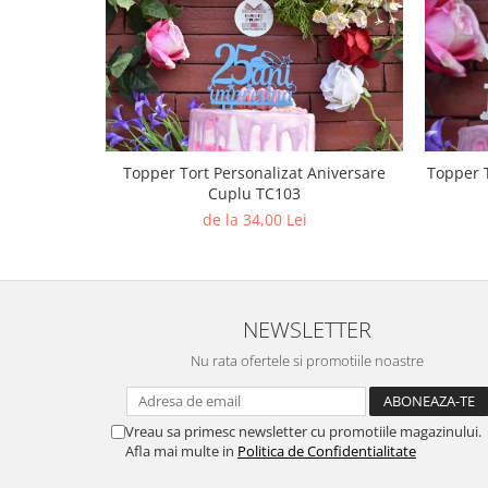
Diverse
Toppere Flori
Pachete de toppere
Oferte (Cake Toppers)
Oferte (Toppere Flori)
Topper Tort Personalizat Aniversare
Pachete Inedite
Cuplu TC103
Stand Prezentare
de la 34,00 Lei
Oneline (Topper Lateral)
NEWSLETTER
Nu rata ofertele si promotiile noastre
Vreau sa primesc newsletter cu promotiile magazinului.
Afla mai multe in
Politica de Confidentialitate