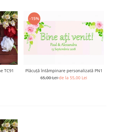
-15%
me TC91
Pl
Plăcuță întâmpinare personalizată PN1
65,00 Lei
de la 55,00 Lei