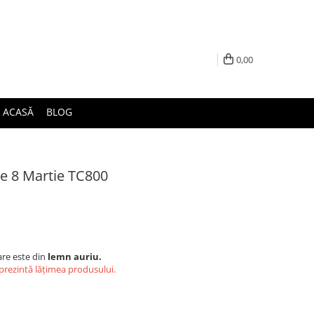
0,00
ACASĂ
BLOG
e 8 Martie TC800
re este din
lemn auriu.
eprezintă lățimea produsului.