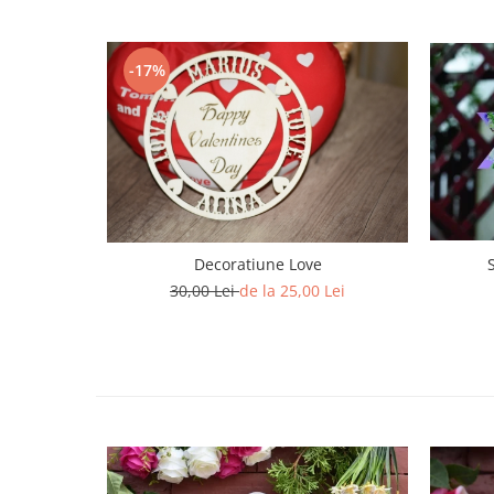
Paste
Alte evenimente
-17%
Ilustratii
Nunta
Domnisoara / Domnisor
Sporturi
Personaje
Porumbei
Diverse
Decoratiune Love
Alte limbi
30,00 Lei
de la 25,00 Lei
Engleza
Maghiara
Spaniola
Germana
Italiana
Franceza
Slovaca