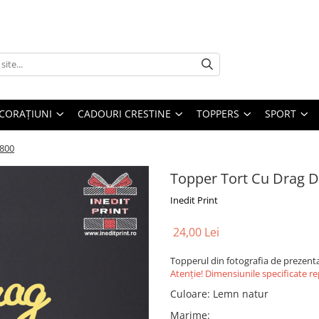
CORAȚIUNI
CADOURI CRESTINE
TOPPERS
SPORT
C800
Topper Tort Cu Drag D
Inedit Print
24,00 Lei
Topperul din fotografia de prezenta
Atenție! Dimensiunile specificate r
Culoare
:
Lemn natur
Marime
: