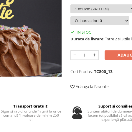
IN STOC
Durata de livrare:
Între 2 și 3 zile
ADAUG
Cod Produs:
TC800_13
Adauga la Favorite
Transport Gratuit!
Suport și consilie
Sigur și rapid, oriunde în țară la orice
Suntem alături de dumneav
comandă în valoare de minim 250
facem tot posibilul să vă a
lei!
experiență plăcută