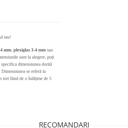
l tau!
e 4 mm
,
plexiglas 3-4 mm
sau
nsiunile sunt la alegere, poți
i specifica dimensiunea dorită
 Dimensiunea se referă la
n tort fiind de o înălțime de 5
RECOMANDARI