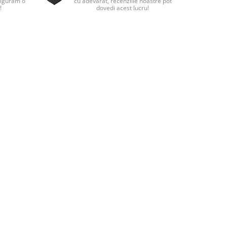
sigurăm o
cu adevărat, recenziile noastre pot
!
dovedi acest lucru!