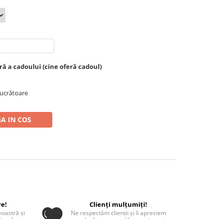
 a cadoului (cine oferă cadoul)
 lucrătoare
A IN COS
re!
Clienți mulțumiți!
oastră și
Ne respectăm clienții și îi apreciem