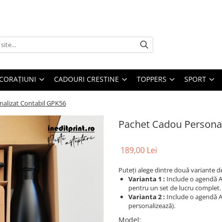
CORAȚIUNI
CADOURI CRESTINE
TOPPERS
SPORT
alizat Contabil GPK56
Pachet Cadou Personal
189,00 Lei
Puteți alege dintre două variante de
Varianta 1 :
Include o agendă A5
pentru un set de lucru complet.
Varianta 2 :
Include o agendă A5
personalizează).
Model
: