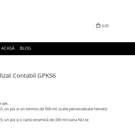
0,00
ACASĂ
BLOG
izat Contabil GPK56
 set:
, un pix și un termos de 500 ml, toate personalizate tematic
, un pix și o cană ceramică de 330 ml (cana NU se