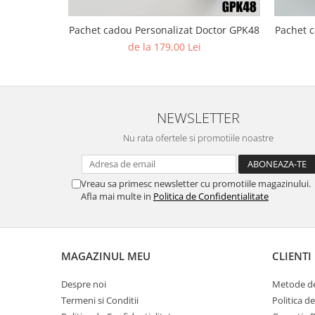
Diverse
Pachet cadou Personalizat Doctor GPK48
Pachet c
Toppere Flori
de la 179,00 Lei
Pachete de toppere
Oferte (Cake Toppers)
Oferte (Toppere Flori)
NEWSLETTER
Pachete Inedite
Stand Prezentare
Nu rata ofertele si promotiile noastre
Oneline (Topper Lateral)
Vreau sa primesc newsletter cu promotiile magazinului.
Afla mai multe in
Politica de Confidentialitate
MAGAZINUL MEU
CLIENTI
Despre noi
Metode de
Termeni si Conditii
Politica d