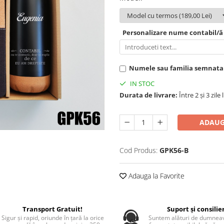
Personalizare nume contabil/ă
Numele sau familia semnatară
IN STOC
Durata de livrare:
Între 2 și 3 zile
ADAUG
Cod Produs:
GPK56-B
Adauga la Favorite
Transport Gratuit!
Suport și consilie
Sigur și rapid, oriunde în țară la orice
Suntem alături de dumneav