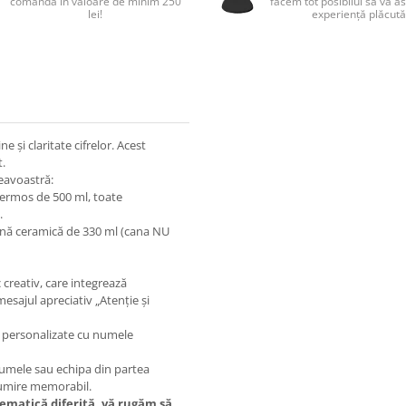
comandă în valoare de minim 250
facem tot posibilul să vă a
lei!
experiență plăcută
 și claritate cifrelor. Acest
t.
eavoastră:
termos de 500 ml, toate
.
cană ceramică de 330 ml (cana NU
creativ, care integrează
esajul apreciativ „Atenție și
t personalizate cu numele
umele sau echipa din partea
țumire memorabil.
tematică diferită, vă rugăm să