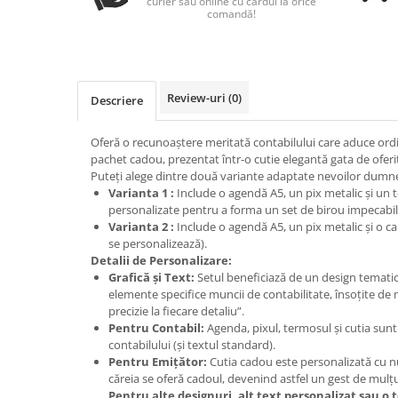
curier sau online cu cardul la orice
Nastere bebelusi
Diagramă de creștere
Natura si Animalute
comandă!
Betisoare cakesicles/inghetata
Produse pentru tabara
Jocuri si aplicatii
Geanta tip Sacosa C
Cake Drums
Personaje
Instrumente de scris
Platouri personalizate
Mesaje de dragoste
Etichete autocolante
Outlet-Echipamente personalizate
Review-uri
(0)
Descriere
Dragoste (Love)
Globuri Personalizate
Pachete Cadou
Dragoste + Personalizare
Măști de protecție
Oferă o recunoaștere meritată contabilului care aduce ordine
Plăcuțe mesaje
Sot/Sotie
pachet cadou, prezentat într-o cutie elegantă gata de oferi
Plăcuțe ABS
Puzzle
Vrei sa o ceri?
Puteți alege dintre două variante adaptate nevoilor dumn
Varianta 1 :
Include o agendă A5, un pix metalic și un 
Sepci
Ilustratii
Tablouri
personalizate pentru a forma un set de birou impecabil
Evenimente
Varianta 2 :
Include o agendă A5, un pix metalic și o 
se personalizează).
Botez pentru copii
Detalii de Personalizare:
Valentines Day
Grafică și Text:
Setul beneficiază de un design tematic 
elemente specifice muncii de contabilitate, însoțite de m
8 Martie
precizie la fiecare detaliu”.
Ziua Tatalui
Pentru Contabil:
Agenda, pixul, termosul și cutia sun
Ziua Copilului
contabilului (și textul standard).
Pentru Emițător:
Cutia cadou este personalizată cu n
Absolvire
căreia se oferă cadoul, devenind astfel un gest de mul
Craciun / An nou
Pentru alte designuri, alt text personalizat sau o 