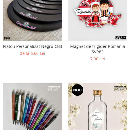
Diverse
Toppere Flori
Pachete de toppere
Oferte (Cake Toppers)
Oferte (Toppere Flori)
Platou Personalizat Negru CB3
Magnet de frigider Romania
Pachete Inedite
SVR83
de la 6,60 Lei
Stand Prezentare
7,90 Lei
Oneline (Topper Lateral)
NOU