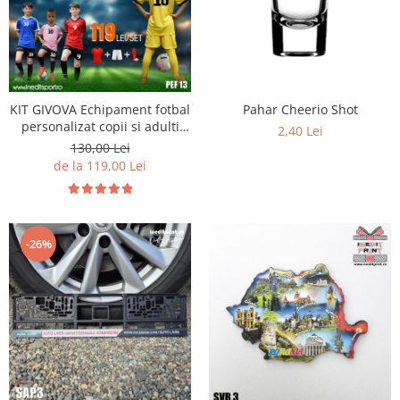
KIT GIVOVA Echipament fotbal
Pahar Cheerio Shot
personalizat copii si adulti
2,40 Lei
PEF13
130,00 Lei
de la 119,00 Lei
-26%