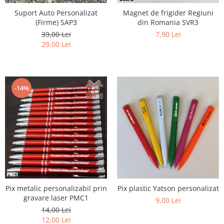
Suport Auto Personalizat
Magnet de frigider Regiuni
(Firme) SAP3
din Romania SVR3
39,00 Lei
7,90 Lei
29,00 Lei
-14%
Pix metalic personalizabil prin
Pix plastic Yatson personalizat
gravare laser PMC1
9,00 Lei
14,00 Lei
12,00 Lei