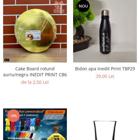
NOU
Cake Board rotund
Bidon apa Inedit Print TBP29
auriu/negru INEDIT PRINT CB6
39,00 Lei
de la 2,50 Lei
-5%