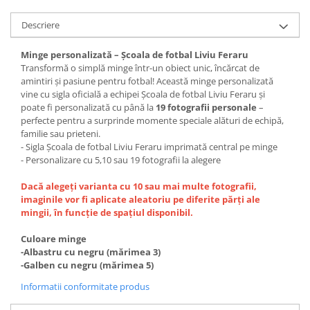
Diverse
Descriere
Toppere Flori
Minge personalizată – Școala de fotbal Liviu Feraru
Pachete de toppere
Transformă o simplă minge într-un obiect unic, încărcat de
Oferte (Cake Toppers)
amintiri și pasiune pentru fotbal! Această minge personalizată
vine cu sigla oficială a echipei Școala de fotbal Liviu Feraru și
Oferte (Toppere Flori)
poate fi personalizată cu până la
19 fotografii personale
–
Pachete Inedite
perfecte pentru a surprinde momente speciale alături de echipă,
familie sau prieteni.
Stand Prezentare
- Sigla Școala de fotbal Liviu Feraru imprimată central pe minge
Oneline (Topper Lateral)
- Personalizare cu 5,10 sau 19 fotografii la alegere
Dacă alegeți varianta cu 10 sau mai multe fotografii,
imaginile vor fi aplicate aleatoriu pe diferite părți ale
mingii, în funcție de spațiul disponibil.
Culoare minge
-Albastru cu negru (mărimea 3)
-Galben cu negru (mărimea 5)
Informatii conformitate produs