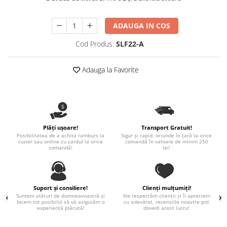
Paste
Alte evenimente
ADAUGA IN COS
Ilustratii
Cod Produs:
SLF22-A
Nunta
Domnisoara / Domnisor
Adauga la Favorite
Sporturi
Personaje
Porumbei
Diverse
Plăți ușoare!
Transport Gratuit!
Alte limbi
Posibilitatea de a achita ramburs la
Sigur și rapid, oriunde în țară la orice
curier sau online cu cardul la orice
comandă în valoare de minim 250
Engleza
comandă!
lei!
Maghiara
Spaniola
Germana
Suport și consiliere!
Clienți mulțumiți!
Suntem alături de dumneavoastră și
Ne respectăm clienții și îi apreciem
Italiana
facem tot posibilul să vă asigurăm o
cu adevărat, recenziile noastre pot
experiență plăcută!
dovedi acest lucru!
Franceza
Slovaca