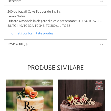
Descriere
Paste
Alte evenimente
200 de bucati Cake Topper de 8 x 8 cm
Lemn Natur
Ilustratii
Oricare 4 modele la alegere din cele prezentate: TC 154, TC 57, TC
Nunta
58, TC 149, TC 324, TC 346, TC 380 sau TC 381
Domnisoara / Domnisor
Informatii conformitate produs
Sporturi
Personaje
Review-uri
(0)
Porumbei
Diverse
Alte limbi
PRODUSE SIMILARE
Engleza
Maghiara
Spaniola
Germana
Italiana
Franceza
Slovaca