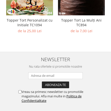
Diverse
Toppere Flori
Pachete de toppere
Topper Tort Personalizat cu
Topper Tort La Mulți Ani
Initiale TC1094
TC894
Oferte (Cake Toppers)
de la 25,00 Lei
de la 7,00 Lei
Oferte (Toppere Flori)
Pachete Inedite
Stand Prezentare
Oneline (Topper Lateral)
NEWSLETTER
Nu rata ofertele si promotiile noastre
Vreau sa primesc newsletter cu promotiile
magazinului. Afla mai multe in
Politica de
Confidentialitate