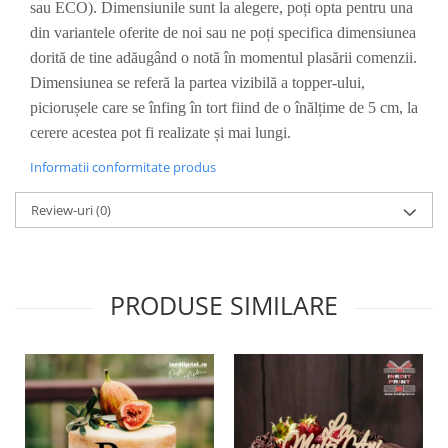
sau ECO). Dimensiunile sunt la alegere, poți opta pentru una
Diverse
din variantele oferite de noi sau ne poți specifica dimensiunea
Toppere Flori
dorită de tine adăugând o notă în momentul plasării comenzii.
Pachete de toppere
Dimensiunea se referă la partea vizibilă a topper-ului,
piciorușele care se înfing în tort fiind de o înălțime de 5 cm, la
Oferte (Cake Toppers)
cerere acestea pot fi realizate și mai lungi.
Oferte (Toppere Flori)
Pachete Inedite
Informatii conformitate produs
Stand Prezentare
Review-uri
(0)
Oneline (Topper Lateral)
PRODUSE SIMILARE