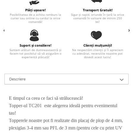
Paste
Plăți ușoare!
Transport Gratuit!
Alte evenimente
Posibilitatea de a achita ramburs la
Sigur și rapid, oriunde în țară la orice
curier sau online cu cardul la orice
comandă în valoare de minim 250
Ilustratii
comandă!
lei!
Nunta
Domnisoara / Domnisor
Sporturi
Suport și consiliere!
Clienți mulțumiți!
Suntem alături de dumneavoastră și
Ne respectăm clienții și îi apreciem
Personaje
facem tot posibilul să vă asigurăm o
cu adevărat, recenziile noastre pot
experiență plăcută!
dovedi acest lucru!
Porumbei
Diverse
Alte limbi
Descriere
Engleza
Maghiara
E timpul ca ceea ce faci să strălucească!
Spaniola
Topper-ul TC201 este alegerea ideală pentru evenimentul
Germana
tau!
Italiana
Topperele noastre pot fi realizate din placaj de plop de 4 mm,
Franceza
plexiglas 3-4 mm sau PFL de 3 mm (pentru cele cu print UV
Slovaca