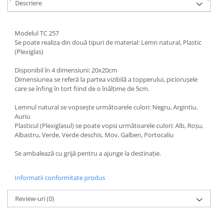
Descriere
Paste
Alte evenimente
Ilustratii
Modelul TC 257
Se poate realiza din două tipuri de material: Lemn natural, Plastic
Nunta
(Plexiglas)
Domnisoara / Domnisor
Disponibil în 4 dimensiuni: 20x20cm
Sporturi
Dimensiunea se referă la partea vizibilă a topperului, piciorușele
Personaje
care se înfing în tort fiind de o înălțime de 5cm.
Porumbei
Lemnul natural se vopsește următoarele culori: Negru, Argintiu,
Diverse
Auriu
Alte limbi
Plasticul (Plexiglasul) se poate vopsi următoarele culori: Alb, Roșu,
Albastru, Verde, Verde deschis, Mov, Galben, Portocaliu
Engleza
Maghiara
Se ambalează cu grijă pentru a ajunge la destinație.
Spaniola
Germana
Informatii conformitate produs
Italiana
Review-uri
(0)
Franceza
Slovaca