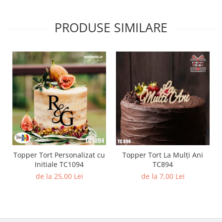
Diverse
PRODUSE SIMILARE
Toppere Flori
Pachete de toppere
Oferte (Cake Toppers)
Oferte (Toppere Flori)
Pachete Inedite
Stand Prezentare
Oneline (Topper Lateral)
Topper Tort Personalizat cu
Topper Tort La Mulți Ani
Initiale TC1094
TC894
de la 25,00 Lei
de la 7,00 Lei