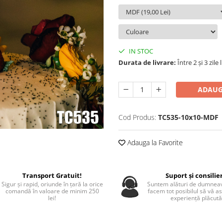
IN STOC
Durata de livrare:
Între 2 și 3 zile
ADAUG
Cod Produs:
TC535-10x10-MDF
Adauga la Favorite
Transport Gratuit!
Suport și consilie
Sigur și rapid, oriunde în țară la orice
Suntem alături de dumneav
comandă în valoare de minim 250
facem tot posibilul să vă a
lei!
experiență plăcută