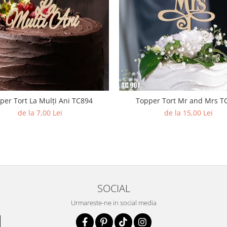
per Tort La Mulți Ani TC894
Topper Tort Mr and Mrs T
de la 7,00 Lei
de la 15,00 Lei
SOCIAL
Urmareste-ne in social media