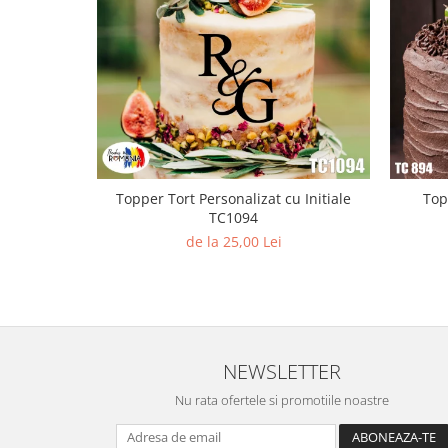
Paste
Alte evenimente
Ilustratii
Nunta
Domnisoara / Domnisor
Sporturi
Personaje
Topper Tort Personalizat cu Initiale
Top
Porumbei
TC1094
Diverse
de la 25,00 Lei
Alte limbi
Engleza
Maghiara
Spaniola
Germana
NEWSLETTER
Italiana
Nu rata ofertele si promotiile noastre
Franceza
Slovaca