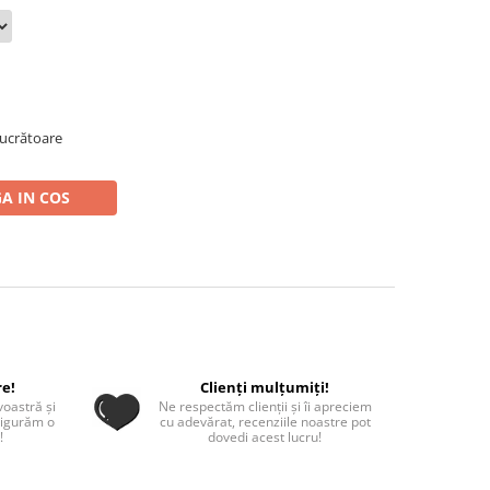
 lucrătoare
A IN COS
re!
Clienți mulțumiți!
oastră și
Ne respectăm clienții și îi apreciem
sigurăm o
cu adevărat, recenziile noastre pot
!
dovedi acest lucru!