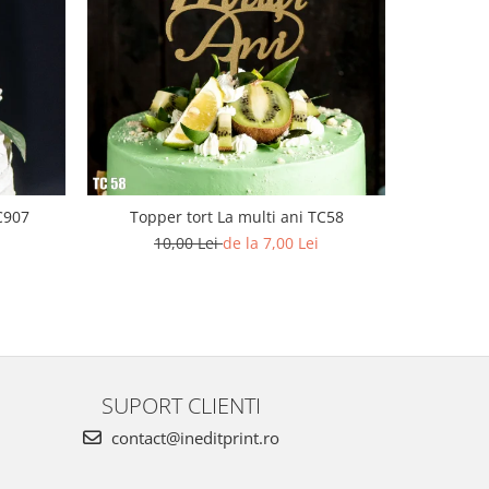
C907
Topper tort La multi ani TC58
Topper To
10,00 Lei
de la 7,00 Lei
SUPORT CLIENTI
contact@ineditprint.ro