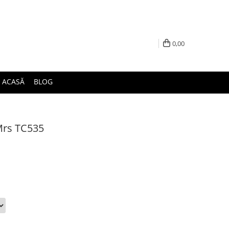
0,00
ACASĂ
BLOG
Mrs TC535