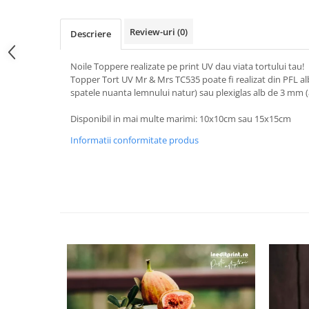
Nastere bebelusi
Diagramă de creștere
Natura si Animalute
Betisoare cakesicles/inghetata
Produse pentru tabara
Jocuri si aplicatii
Geanta tip Sacosa C
Cake Drums
Review-uri
(0)
Descriere
Personaje
Instrumente de scris
Platouri personalizate
Mesaje de dragoste
Noile Toppere realizate pe print UV dau viata tortului tau!
Etichete autocolante
Outlet-Echipamente personalizate
Topper Tort UV Mr & Mrs TC535 poate fi realizat din PFL alb
Dragoste (Love)
Globuri Personalizate
Pachete Cadou
spatele nuanta lemnului natur) sau plexiglas alb de 3 mm (
Dragoste + Personalizare
Măști de protecție
Plăcuțe mesaje
Sot/Sotie
Disponibil in mai multe marimi: 10x10cm sau 15x15cm
Plăcuțe ABS
Puzzle
Vrei sa o ceri?
Informatii conformitate produs
Sepci
Ilustratii
Tablouri
Evenimente
Botez pentru copii
Valentines Day
8 Martie
Ziua Tatalui
Ziua Copilului
Absolvire
Craciun / An nou