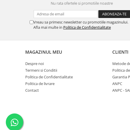
Nu rata ofertele si promotiile noastre
Diverse
Toppere Flori
Vreau sa primesc newsletter cu promotiile magazinului.
Pachete de toppere
Afla mai multe in
Politica de Confidentialitate
Oferte (Cake Toppers)
Oferte (Toppere Flori)
Pachete Inedite
MAGAZINUL MEU
CLIENTI
Stand Prezentare
Despre noi
Metode de
Oneline (Topper Lateral)
Termeni si Conditii
Politica d
Politica de Confidentialitate
Garantia 
Politica de livrare
ANPC
Contact
ANPC - SA