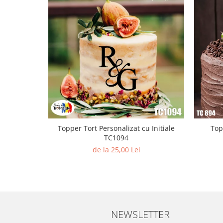
Paste
Alte evenimente
Ilustratii
Nunta
Domnisoara / Domnisor
Sporturi
Personaje
Porumbei
Diverse
Alte limbi
Topper Tort Personalizat cu Initiale
Top
TC1094
Engleza
de la 25,00 Lei
Maghiara
Spaniola
Germana
Italiana
Franceza
NEWSLETTER
Slovaca