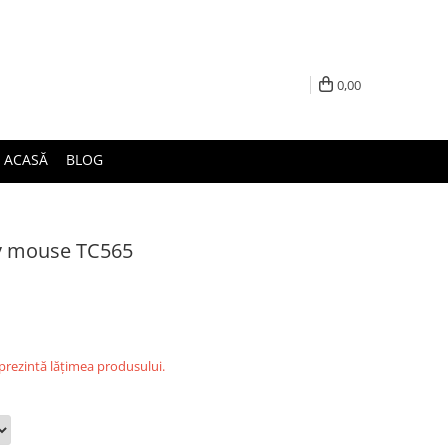
0,00
ACASĂ
BLOG
y mouse TC565
eprezintă lățimea produsului.