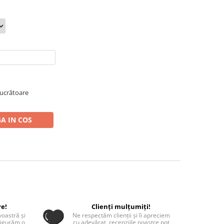
 lucrătoare
A IN COS
re!
Clienți mulțumiți!
oastră și
Ne respectăm clienții și îi apreciem
sigurăm o
cu adevărat, recenziile noastre pot