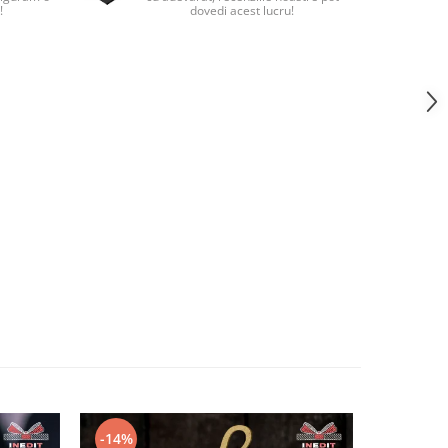
!
dovedi acest lucru!
-14%