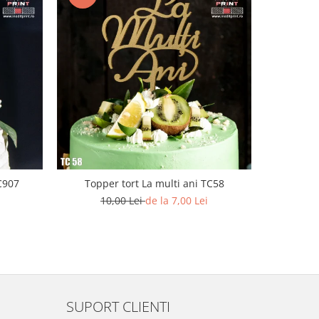
C907
Topper tort La multi ani TC58
Topper To
10,00 Lei
de la 7,00 Lei
SUPORT CLIENTI