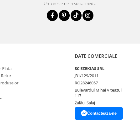
Urmareste-ne in social media
DATE COMERCIALE
 Plata
SC EZEKIAS SRL
e Retur
J31/129/2011
Produselor
RO28246057
Bulevardul Mihai Viteazul
117
L
Zalău, Salaj
Contacteaza-ne