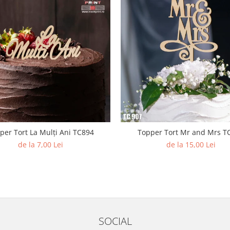
per Tort La Mulți Ani TC894
Topper Tort Mr and Mrs T
de la 7,00 Lei
de la 15,00 Lei
SOCIAL