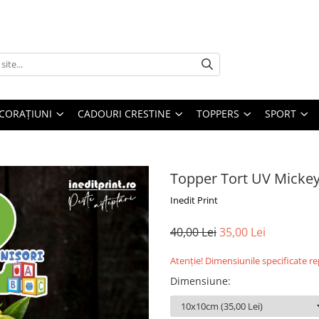
CORAȚIUNI
CADOURI CRESTINE
TOPPERS
SPORT
Topper Tort UV Micke
Inedit Print
40,00 Lei
35,00 Lei
Atenție! Dimensiunile specificate r
Dimensiune
: