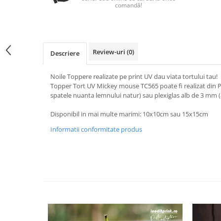
Nastere bebelusi
Diagramă de creștere
Natura si Animalute
comandă!
Betisoare cakesicles/inghetata
Produse pentru tabara
Jocuri si aplicatii
Geanta tip Sacosa C
Cake Drums
Personaje
Instrumente de scris
Platouri personalizate
Mesaje de dragoste
Etichete autocolante
Outlet-Echipamente personalizate
Review-uri
(0)
Descriere
Dragoste (Love)
Globuri Personalizate
Pachete Cadou
Dragoste + Personalizare
Noile Toppere realizate pe print UV dau viata tortului tau!
Măști de protecție
Plăcuțe mesaje
Sot/Sotie
Topper Tort UV Mickey mouse TC565 poate fi realizat din PF
Plăcuțe ABS
spatele nuanta lemnului natur) sau plexiglas alb de 3 mm (
Puzzle
Vrei sa o ceri?
Sepci
Ilustratii
Tablouri
Disponibil in mai multe marimi: 10x10cm sau 15x15cm
Evenimente
Informatii conformitate produs
Botez pentru copii
Valentines Day
8 Martie
Ziua Tatalui
Ziua Copilului
Absolvire
Craciun / An nou