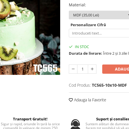
Material
:
Personalizare Cifră
IN STOC
Durata de livrare:
Între 2 și 3 zile
ADAUG
Cod Produs:
TC565-10x10-MDF
Adauga la Favorite
Transport Gratuit!
Suport și consilie
Sigur și rapid, oriunde în țară la orice
Suntem alături de dumneav
comandă în valoare de minim 250
facem tot posibilul să vă a